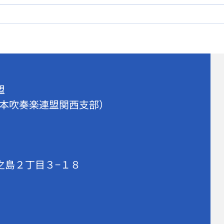
事務局休暇のお知らせ
20
日程
連盟
本吹奏楽
連盟関西支部）
之島
２丁目３−１８