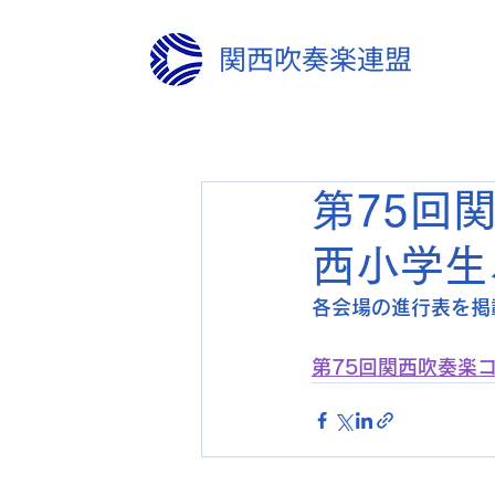
関西吹奏楽連盟
第75回
西小学生
各会場の進行表を掲
第75回関西吹奏楽コン