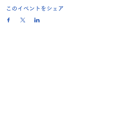
このイベントをシェア
名称：関西吹奏楽連盟
（ 一般社団法人
全日本吹奏楽
連盟関西支部）
〒530-0005
大阪府大阪市北区中之島
２丁目３−１８
朝日新聞 大阪本社内