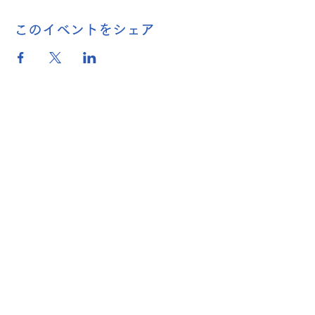
このイベントをシェア
名称：関西吹奏楽連盟
（ 一般社団法人
全日本吹奏楽
連盟関西支部）
〒530-0005
大阪府大阪市北区中之島
２丁目３−１８
朝日新聞 大阪本社内