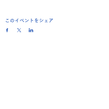
このイベントをシェア
名称：関西吹奏楽連盟
（ 一般社団法人
全日本吹奏楽
連盟関西支部）
〒530-0005
大阪府大阪市北区中之島
２丁目３−１８
朝日新聞 大阪本社内